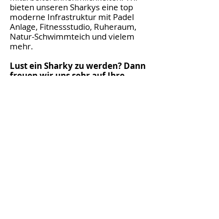
bieten unseren Sharkys eine top
moderne Infrastruktur mit Padel
Anlage, Fitnessstudio, Ruheraum,
Natur-Schwimmteich und vielem
mehr.
Lust ein Sharky zu werden? Dann
freuen wir uns sehr auf Ihre
Bewerbung!
SHARKGROUP AG
Janine Heberle
Leiterin HR
+41 (0)43 333 46 46
E-Mail schreiben
Kontaktieren
Sie uns