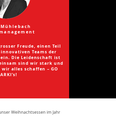
 Mühlebach
tmanagement
grosser Freude, einen Teil
 innovativen Teams der
in. Die Leidenschaft ist
einsam sind wir stark und
wir alles schaffen – GO
ARKI’s!
unser Weihnachtsessen im Jahr