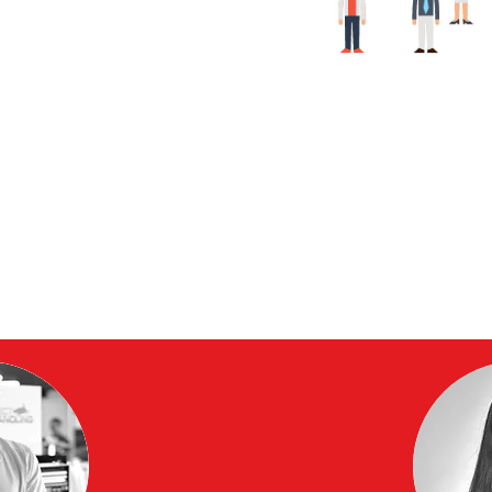
20%
der Mitarbei
über 10 Jahre Teil v