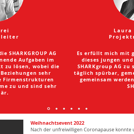
Frei
Laura
leiter
Projek
 die
SHARK
GROUP AG
Es erfüllt mich mit 
nnende Aufgaben im
dieses jungen und
 zu lösen, wobei die
SHARKgroup AG zu se
 Beziehungen sehr
täglich spürbar, gem
e Firmenstrukturen
gemeinsam werden 
ume zu und sind sehr
SH
iär.
Weihnachtsevent 2022
Nach der unfreiwilligen Coronapause konnte 