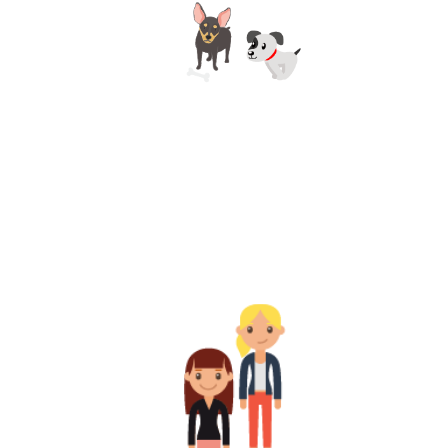
Im Schnit
10%
p