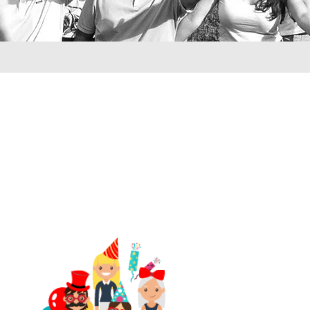
ion
am
dünn