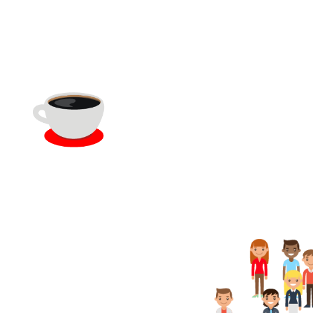
Die gemeinsame
Neunuhrpause
ist für uns Pflic
ht
Aktuell
60 
t wächst unser Team um rund
ro Jahr