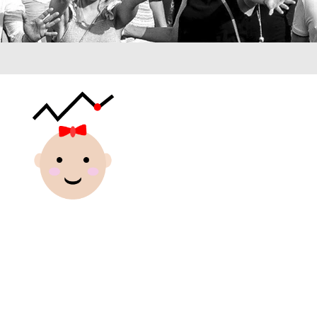
In jeder Situat
als Te
durch dick und 
am