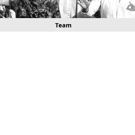
Team
Unser Altersschnitt liegt bei
42 Jahren
7 Hunde
gehören zu unserem Te