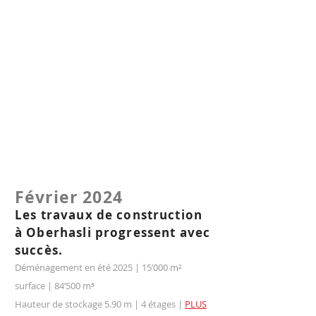
Février 2024
Les travaux de construction
à Oberhasli progressent avec
succè
s.
Déménagement en été 2025 | 15’000 m²
surface | 84’500 m³
Hauteur de stockage 5.90 m | 4 étages
|
PLUS