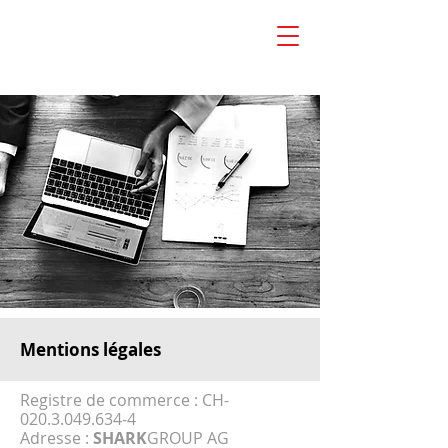
Mentions légales
Registre de commerce : CH-
020.3.049.634-4
Adresse :
SHARK
GROUP AG