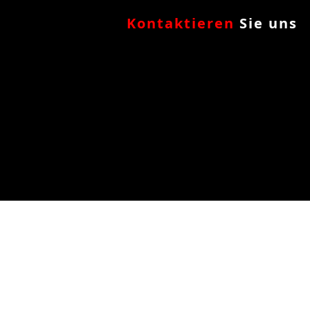
Kontaktieren
Sie uns
SHARK
GROUP AG
Rietwiesenstrasse 17
8156 Oberhasli
T 043 333 46 46
info@sharkgroup.swiss