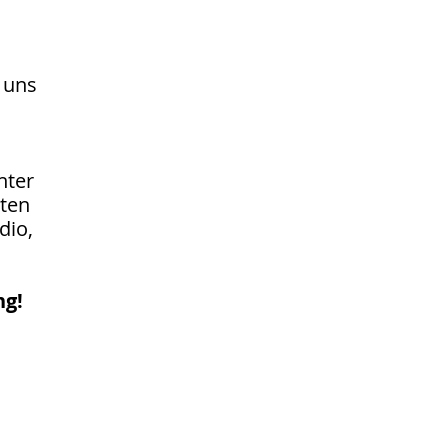
 uns
hter
eten
dio,
ng!