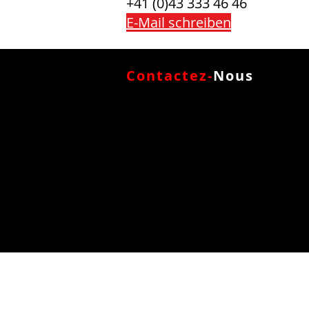
+41 (0)43 333 46 46
E-Mail schreiben
Contactez-
Nous
SHARK
GROUP AG
Rietwiesenstrasse 17
8156 Oberhasli